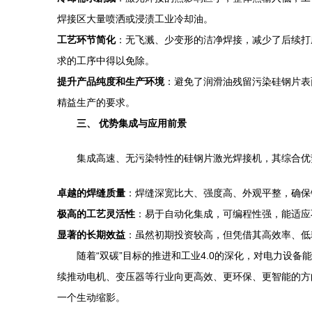
焊接区大量喷洒或浸渍工业冷却油。
工艺环节简化
：无飞溅、少变形的洁净焊接，减少了后续打
求的工序中得以免除。
提升产品纯度和生产环境
：避免了润滑油残留污染硅钢片表
精益生产的要求。
三、 优势集成与应用前景
集成高速、无污染特性的硅钢片激光焊接机，其综合优
卓越的焊缝质量
：焊缝深宽比大、强度高、外观平整，确保
极高的工艺灵活性
：易于自动化集成，可编程性强，能适应
显著的长期效益
：虽然初期投资较高，但凭借其高效率、低
随着“双碳”目标的推进和工业4.0的深化，对电力
续推动电机、变压器等行业向更高效、更环保、更智能的方
一个生动缩影。