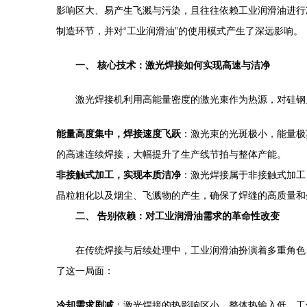
影响区大、易产生飞溅与污染，且往往依赖工业润滑油进行
制造环节，并对“工业润滑油”的使用模式产生了深远影响。
一、 核心技术：激光焊接如何实现高速与洁净
激光焊接机利用高能量密度的激光束作为热源，对硅钢
能量高度集中，焊接速度飞跃
：激光束的光斑极小，能量极
的高速连续焊接，大幅提升了生产线节拍与整体产能。
非接触式加工，实现本质洁净
：激光焊接属于非接触式加工
晶粒粗化以及烟尘、飞溅物的产生，确保了焊缝的高质量和
二、 告别依赖：对工业润滑油需求的革命性改变
在传统焊接与后续处理中，工业润滑油扮演着多重角色
了这一局面：
冷却需求剧减
：激光焊接的热影响区小，整体热输入低，工