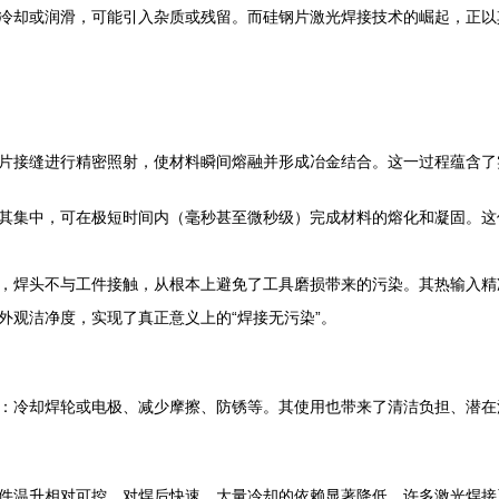
冷却或润滑，可能引入杂质或残留。而硅钢片激光焊接技术的崛起，正以其
片接缝进行精密照射，使材料瞬间熔融并形成冶金结合。这一过程蕴含了
其集中，可在极短时间内（毫秒甚至微秒级）完成材料的熔化和凝固。这
，焊头不与工件接触，从根本上避免了工具磨损带来的污染。其热输入精
外观洁净度，实现了真正意义上的“焊接无污染”。
：冷却焊轮或电极、减少摩擦、防锈等。其使用也带来了清洁负担、潜在
件温升相对可控，对焊后快速、大量冷却的依赖显著降低。许多激光焊接