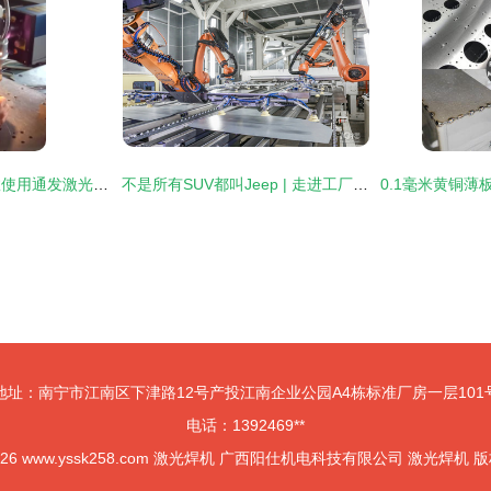
肌肉男教你安全高效使用通发激光焊接机 工业润滑油新秘诀
不是所有SUV都叫Jeep | 走进工厂，揭秘Jeep品质如何用激光焊机制造
地址：南宁市江南区下津路12号产投江南企业公园A4栋标准厂房一层101
电话：1392469**
026
www.yssk258.com
激光焊机
广西阳仕机电科技有限公司
激光焊机
版