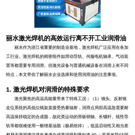
丽水激光焊机的高效运行离不开工业润滑油
丽水作为浙江省重要的制造业基地，激光焊机广泛应用在各加
工行业。激光焊机的精密组件如滑动导轨、伺服电机轴承、气动装
置等都需要专用润滑。但激光设备与普通机械设备在润滑上有不同
特点，本文带你了解丽水企业选择和使用润滑油的注意事项。
1. 激光焊机对润滑的特殊要求
激光聚焦的高温高能量带来了特殊工况：（1）镜头、反射镜
走位系统的高低位镜架直接受热量辐射，润滑点局部高温急需要耐
高温保持稳定的合成脂，故此类运动的滑板销轴、长镙杆、线性导
轨等都很难使用一般锂基油脂（极易焐掉），低温启动性又相当差
都易于泄漏建议优先考虑合成素润滑剂量标准 #0 ；若是米那/法国