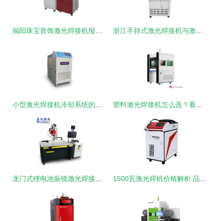
揭阳珠宝首饰激光焊接机报价 精细工艺之上的高效增益与服务至上润滑之道
浙江手持式激光焊接机与激光补焊机价格全解析 附近加工服务及工业润滑油选购指南
小型激光焊接机冷却系统的关键作用解析
塑料激光焊接机怎么选？看完这篇不踩坑
龙门式锂电池振镜激光焊接机 新能源动力储能软包电池模组的精准焊接解决方案
1500瓦激光焊机价格解析 品牌与性能如何影响定价？