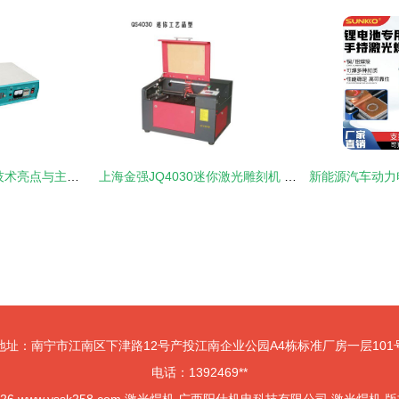
2012年激光焊接机技术亮点与主流产品解析
上海金强JQ4030迷你激光雕刻机 工业级精密的桌面艺术
地址：南宁市江南区下津路12号产投江南企业公园A4栋标准厂房一层101
电话：1392469**