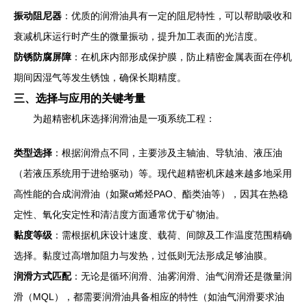
振动阻尼器
：优质的润滑油具有一定的阻尼特性，可以帮助吸收和
衰减机床运行时产生的微量振动，提升加工表面的光洁度。
防锈防腐屏障
：在机床内部形成保护膜，防止精密金属表面在停机
期间因湿气等发生锈蚀，确保长期精度。
三、选择与应用的关键考量
为超精密机床选择润滑油是一项系统工程：
类型选择
：根据润滑点不同，主要涉及主轴油、导轨油、液压油
（若液压系统用于进给驱动）等。现代超精密机床越来越多地采用
高性能的合成润滑油（如聚α烯烃PAO、酯类油等），因其在热稳
定性、氧化安定性和清洁度方面通常优于矿物油。
黏度等级
：需根据机床设计速度、载荷、间隙及工作温度范围精确
选择。黏度过高增加阻力与发热，过低则无法形成足够油膜。
润滑方式匹配
：无论是循环润滑、油雾润滑、油气润滑还是微量润
滑（MQL），都需要润滑油具备相应的特性（如油气润滑要求油