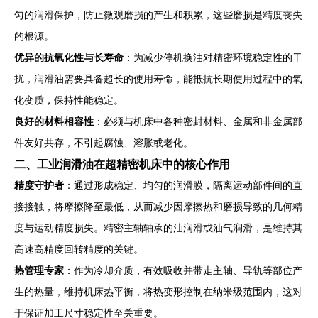
匀的润滑保护，防止微观磨损的产生和积累，这些磨损是精度丧失
的根源。
优异的抗氧化性与长寿命
：为减少停机换油对精密环境稳定性的干
扰，润滑油需要具备超长的使用寿命，能抵抗长期使用过程中的氧
化变质，保持性能稳定。
良好的材料相容性
：必须与机床中各种密封材料、金属和非金属部
件友好共存，不引起腐蚀、溶胀或老化。
二、工业润滑油在超精密机床中的核心作用
精度守护者
：通过形成稳定、均匀的润滑膜，隔离运动部件间的直
接接触，将摩擦降至最低，从而减少因摩擦热和磨损导致的几何精
度与运动精度损失。精密主轴轴承的油润滑或油气润滑，是维持其
高速高精度回转精度的关键。
热管理专家
：作为冷却介质，有效吸收并带走主轴、导轨等部位产
生的热量，维持机床热平衡，将热变形控制在纳米级范围内，这对
于保证加工尺寸稳定性至关重要。